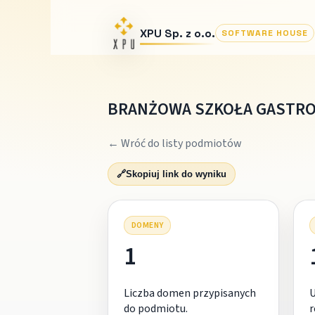
XPU Sp. z o.o.
SOFTWARE HOUSE
BRANŻOWA SZKOŁA GASTRO
← Wróć do listy podmiotów
🔗
Skopiuj link do wyniku
DOMENY
1
Liczba domen przypisanych
do podmiotu.
r