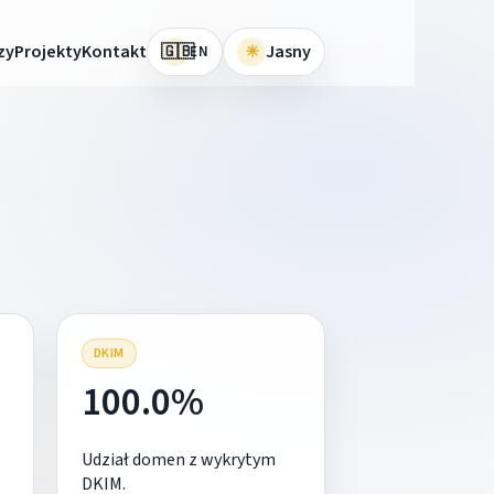
🇬🇧
zy
Projekty
Kontakt
☀
Jasny
EN
DKIM
100.0%
Udział domen z wykrytym
DKIM.