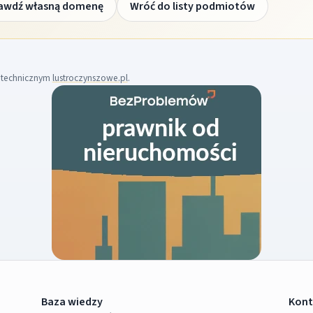
awdź własną domenę
Wróć do listy podmiotów
m technicznym
lustroczynszowe.pl
.
Baza wiedzy
Kont