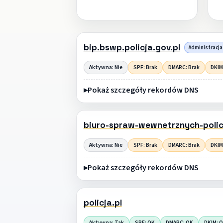
bip.bswp.policja.gov.pl
Administracja 
Aktywna: Nie
SPF: Brak
DMARC: Brak
DKIM
Pokaż szczegóły rekordów DNS
biuro-spraw-wewnetrznych-policj
Aktywna: Nie
SPF: Brak
DMARC: Brak
DKIM
Pokaż szczegóły rekordów DNS
policja.pl
Aktywna: Tak
SPF: OK
DMARC: OK
DKIM: 