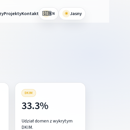
🇬🇧
zy
Projekty
Kontakt
☀
Jasny
EN
DKIM
33.3%
Udział domen z wykrytym
DKIM.