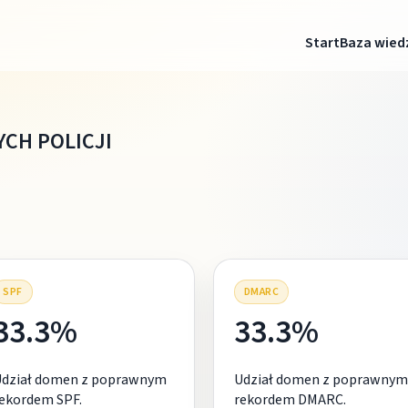
Start
Baza wied
CH POLICJI
SPF
DMARC
33.3%
33.3%
Udział domen z poprawnym
Udział domen z poprawnym
ekordem SPF.
rekordem DMARC.