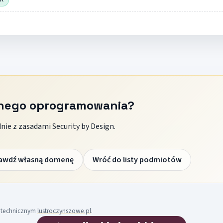
znego oprogramowania?
ie z zasadami Security by Design.
awdź własną domenę
Wróć do listy podmiotów
m technicznym
lustroczynszowe.pl
.