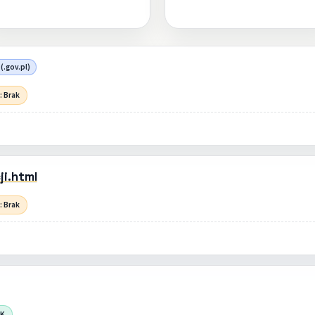
(.gov.pl)
: Brak
i.html
: Brak
OK