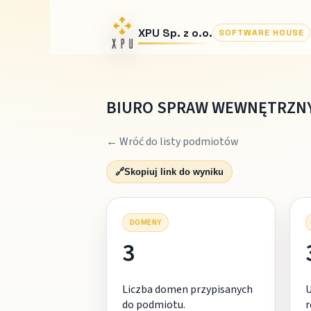
XPU Sp. z o.o.
SOFTWARE HOUSE
BIURO SPRAW WEWNĘTRZNY
← Wróć do listy podmiotów
🔗
Skopiuj link do wyniku
DOMENY
3
Liczba domen przypisanych
do podmiotu.
r