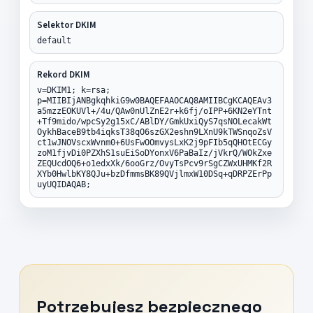
Selektor DKIM
default
Rekord DKIM
v=DKIM1; k=rsa;
p=MIIBIjANBgkqhkiG9w0BAQEFAAOCAQ8AMIIBCgKCAQEAv3
a5mzzEOKUVl+/4u/QAw0nUlZnE2r+k6fj/oIPP+6KN2eYTnt
+Tf9mido/wpcSy2g15xC/ABlDY/GmkUxiQyS7qsNOLecakWt
OykhBaceB9tb4iqksT38qO6szGX2eshn9LXnU9kTWSnqoZsV
ct1wJNOVscxWvnm0+6UsFwOOmvysLxK2j9pFIb5qQHOtECGy
zoM1fjvDi0PZXhS1suEiSoDYonxV6PaBaIz/jVkrQ/WOkZxe
ZEQUcdOQ6+o1edxXk/6ooGrz/OvyTsPcv9rSgCZWxUHMKf2R
XYb0HwlbKY8QJu+bzDfmmsBK89QVjlmxW10DSq+qDRPZErPp
uyUQIDAQAB;
Potrzebujesz bezpiecznego