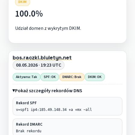
DKIM
100.0%
Udział domen z wykrytym DKIM.
bos.raczki.biuletyn.net
08.05.2026 · 19:23 UTC
Aktywna: Tak
SPF: OK
DMARC: Brak
DKIM: OK
Pokaż szczegóły rekordów DNS
Rekord SPF
v=spf1 ip4:185.49.148.34 +a +mx ~all
Rekord DMARC
Brak rekordu