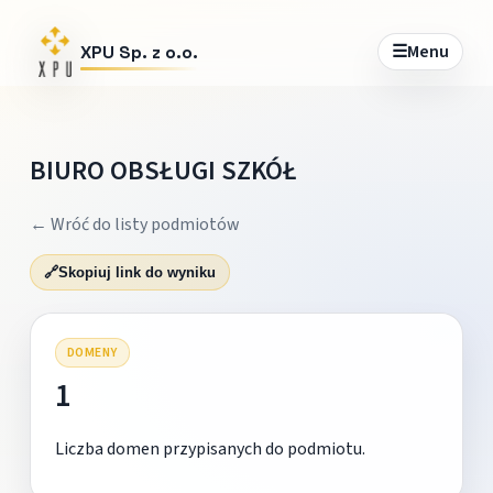
☰
Menu
XPU Sp. z o.o.
BIURO OBSŁUGI SZKÓŁ
← Wróć do listy podmiotów
🔗
Skopiuj link do wyniku
DOMENY
1
Liczba domen przypisanych do podmiotu.