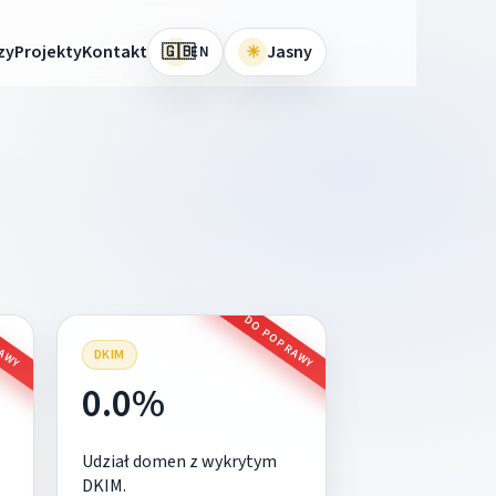
🇬🇧
zy
Projekty
Kontakt
☀
Jasny
EN
RAWY
DO POPRAWY
DKIM
0.0%
Udział domen z wykrytym
DKIM.