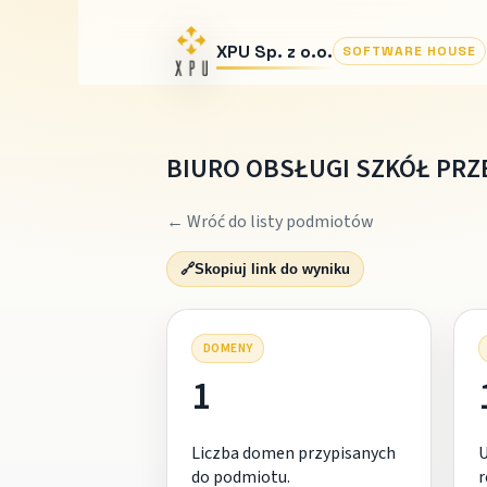
XPU Sp. z o.o.
SOFTWARE HOUSE
BIURO OBSŁUGI SZKÓŁ PRZE
← Wróć do listy podmiotów
🔗
Skopiuj link do wyniku
DOMENY
1
Liczba domen przypisanych
do podmiotu.
r