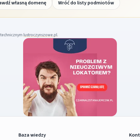
awdź własną domenę
Wróć do listy podmiotów
m technicznym
lustroczynszowe.pl
.
Baza wiedzy
Kont