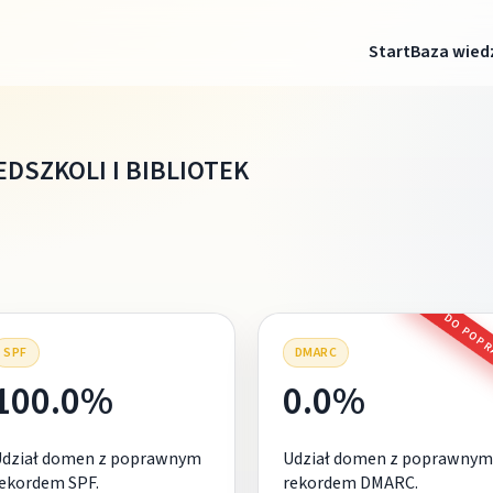
Start
Baza wied
DSZKOLI I BIBLIOTEK
DO POP
SPF
DMARC
100.0%
0.0%
Udział domen z poprawnym
Udział domen z poprawnym
ekordem SPF.
rekordem DMARC.