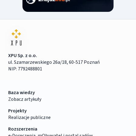
XPU Sp. z o.o.
ul. Szamarzewskiego 26a/18, 60-517 Poznań
NIP: 7792488801
Baza wiedzy
Zobacz artykuły
Projekty
Realizacje publiczne
Rozszerzenia
e‑Doręczenia, mObywatel i portal sądów