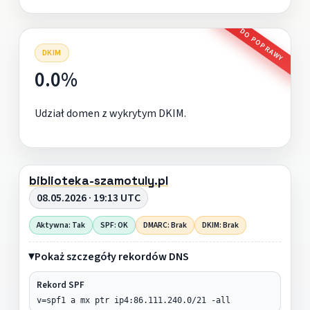
DO POPRAWY
DKIM
0.0%
Udział domen z wykrytym DKIM.
biblioteka-szamotuly.pl
08.05.2026 · 19:13 UTC
Aktywna: Tak
SPF: OK
DMARC: Brak
DKIM: Brak
Pokaż szczegóły rekordów DNS
Rekord SPF
v=spf1 a mx ptr ip4:86.111.240.0/21 -all