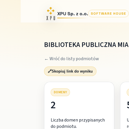
XPU Sp. z o.o.
SOFTWARE HOUSE
BIBLIOTEKA PUBLICZNA MI
← Wróć do listy podmiotów
🔗
Skopiuj link do wyniku
DOMENY
2
Liczba domen przypisanych
do podmiotu.
r