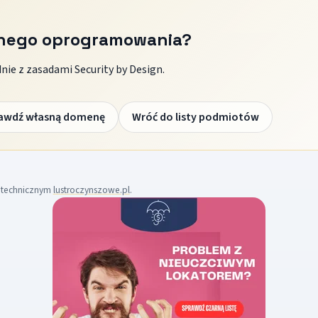
znego oprogramowania?
ie z zasadami Security by Design.
awdź własną domenę
Wróć do listy podmiotów
m technicznym
lustroczynszowe.pl
.