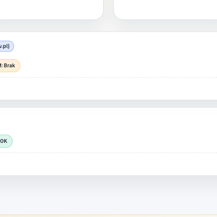
v.pl)
: Brak
 OK