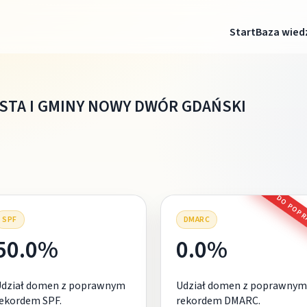
Start
Baza wied
ASTA I GMINY NOWY DWÓR GDAŃSKI
DO POP
SPF
DMARC
50.0%
0.0%
Udział domen z poprawnym
Udział domen z poprawnym
ekordem SPF.
rekordem DMARC.