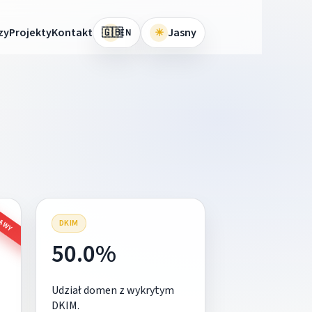
🇬🇧
zy
Projekty
Kontakt
☀
Jasny
EN
RAWY
DKIM
50.0%
Udział domen z wykrytym
DKIM.