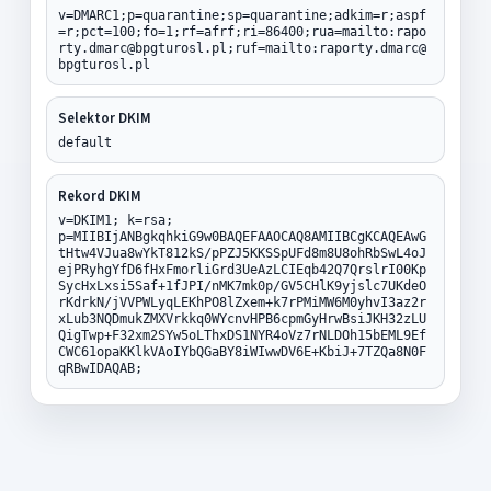
v=DMARC1;p=quarantine;sp=quarantine;adkim=r;aspf
=r;pct=100;fo=1;rf=afrf;ri=86400;rua=mailto:rapo
rty.dmarc@bpgturosl.pl;ruf=mailto:raporty.dmarc@
bpgturosl.pl
Selektor DKIM
default
Rekord DKIM
v=DKIM1; k=rsa;
p=MIIBIjANBgkqhkiG9w0BAQEFAAOCAQ8AMIIBCgKCAQEAwG
tHtw4VJua8wYkT812kS/pPZJ5KKSSpUFd8m8U8ohRbSwL4oJ
ejPRyhgYfD6fHxFmorliGrd3UeAzLCIEqb42Q7QrslrI00Kp
SycHxLxsi5Saf+1fJPI/nMK7mk0p/GV5CHlK9yjslc7UKdeO
rKdrkN/jVVPWLyqLEKhPO8lZxem+k7rPMiMW6M0yhvI3az2r
xLub3NQDmukZMXVrkkq0WYcnvHPB6cpmGyHrwBsiJKH32zLU
QigTwp+F32xm2SYw5oLThxDS1NYR4oVz7rNLDOh15bEML9Ef
CWC61opaKKlkVAoIYbQGaBY8iWIwwDV6E+KbiJ+7TZQa8N0F
qRBwIDAQAB;