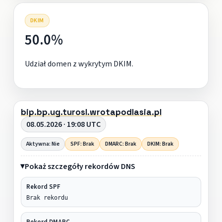
DKIM
50.0%
Udział domen z wykrytym DKIM.
bip.bp.ug.turosl.wrotapodlasia.pl
08.05.2026 · 19:08 UTC
Aktywna: Nie
SPF: Brak
DMARC: Brak
DKIM: Brak
Pokaż szczegóły rekordów DNS
Rekord SPF
Brak rekordu
Rekord DMARC