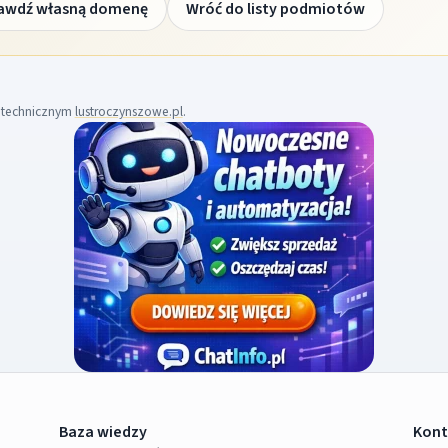
awdź własną domenę
Wróć do listy podmiotów
m technicznym
lustroczynszowe.pl
.
Baza wiedzy
Kont