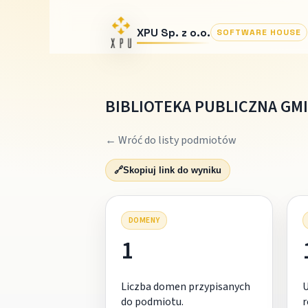
XPU Sp. z o.o.
SOFTWARE HOUSE
BIBLIOTEKA PUBLICZNA G
← Wróć do listy podmiotów
🔗
Skopiuj link do wyniku
DOMENY
1
Liczba domen przypisanych
do podmiotu.
r