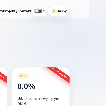
🇬🇧
zy
Projekty
Kontakt
☀
Jasny
EN
RAWY
DO POPRAWY
DKIM
0.0%
Udział domen z wykrytym
DKIM.