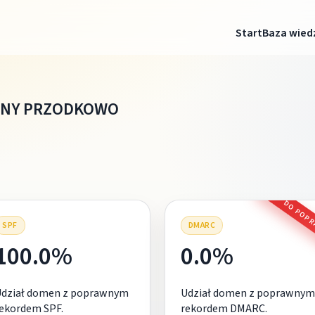
Start
Baza wied
MINY PRZODKOWO
DO POP
SPF
DMARC
100.0%
0.0%
Udział domen z poprawnym
Udział domen z poprawnym
ekordem SPF.
rekordem DMARC.