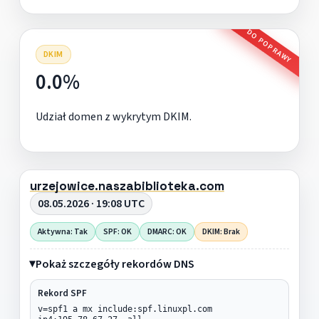
DO POPRAWY
DKIM
0.0%
Udział domen z wykrytym DKIM.
urzejowice.naszabiblioteka.com
08.05.2026 · 19:08 UTC
Aktywna: Tak
SPF: OK
DMARC: OK
DKIM: Brak
Pokaż szczegóły rekordów DNS
Rekord SPF
v=spf1 a mx include:spf.linuxpl.com