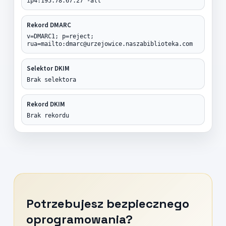
ip4:195.78.67.27 -all
Rekord DMARC
v=DMARC1; p=reject;
rua=mailto:dmarc@urzejowice.naszabiblioteka.com
Selektor DKIM
Brak selektora
Rekord DKIM
Brak rekordu
Potrzebujesz bezpiecznego
oprogramowania?