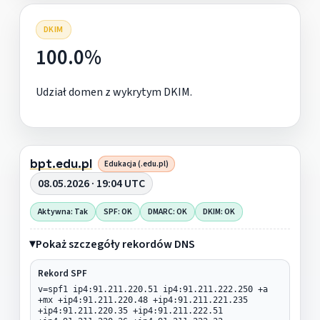
DKIM
100.0%
Udział domen z wykrytym DKIM.
bpt.edu.pl
Edukacja (.edu.pl)
08.05.2026 · 19:04 UTC
Aktywna: Tak
SPF: OK
DMARC: OK
DKIM: OK
Pokaż szczegóły rekordów DNS
Rekord SPF
v=spf1 ip4:91.211.220.51 ip4:91.211.222.250 +a
+mx +ip4:91.211.220.48 +ip4:91.211.221.235
+ip4:91.211.220.35 +ip4:91.211.222.51