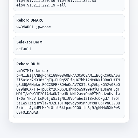
+ip4:91.211.220.36 +ip4:91.211.222.33
+ip4:91.211.222.19 ~all
Rekord DMARC
v=DMARC1 ;p=none
Selektor DKIM
default
Rekord DKIM
v=DKIM1; k=rsa;
p=MIIBIjANBgkqhkiG9w0BAQEFAAOCAQ8AMIIBCgKCAQEA0w
Zi5aior7d9J6tEqTQ+FU9g55lfqHX7bhI2Mt6Kki0BuCHtTN
g3dUQAGNpknlEQCCSFB/BOHoOoAVZK3Is8q2AbpkG52v0BbO
QY9hDCX/TH+TpQCkY2ux0GJEshNpowSa99eRjCH1BsWVH3gF
MDlT/aCwRJF2G1AdwOK7ewHDtNNL2asxOpbPIMPaHzuUvuIw
T/0efYkcVTLuKotjWSi1jNki9Vo4aEe12I3vJcQFgd/fTzOT
5sEW5TZtqHrVla7mJZDI8FRqg9dyoR5MnUYc8PU5FVNC3VBu
5xb+ftJy4dELMk9+Gl+U6kLpxo9JO0ftnSj9/gKMHWDXkPwS
CSFQIDAQAB;