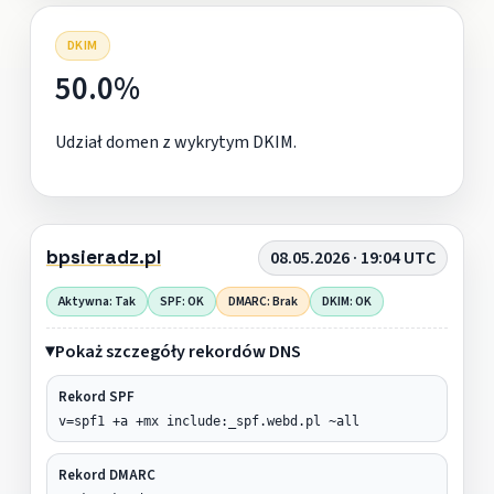
DKIM
50.0%
Udział domen z wykrytym DKIM.
bpsieradz.pl
08.05.2026 · 19:04 UTC
Aktywna: Tak
SPF: OK
DMARC: Brak
DKIM: OK
Pokaż szczegóły rekordów DNS
Rekord SPF
v=spf1 +a +mx include:_spf.webd.pl ~all
Rekord DMARC