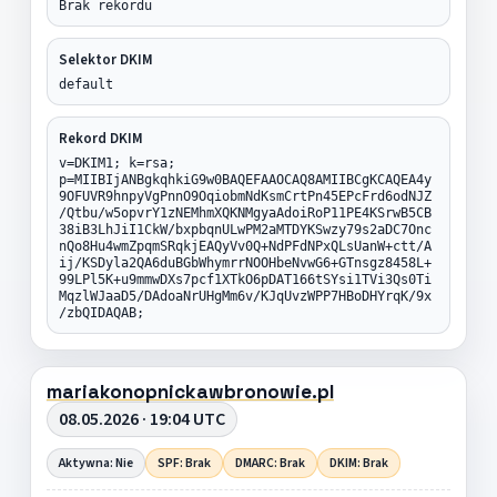
Brak rekordu
Selektor DKIM
default
Rekord DKIM
v=DKIM1; k=rsa;
p=MIIBIjANBgkqhkiG9w0BAQEFAAOCAQ8AMIIBCgKCAQEA4y
9OFUVR9hnpyVgPnnO9OqiobmNdKsmCrtPn45EPcFrd6odNJZ
/Qtbu/w5opvrY1zNEMhmXQKNMgyaAdoiRoP11PE4KSrwB5CB
38iB3LhJiI1CkW/bxpbqnULwPM2aMTDYKSwzy79s2aDC7Onc
nQo8Hu4wmZpqmSRqkjEAQyVv0Q+NdPFdNPxQLsUanW+ctt/A
ij/KSDyla2QA6duBGbWhymrrNOOHbeNvwG6+GTnsgz8458L+
99LPl5K+u9mmwDXs7pcf1XTkO6pDAT166tSYsi1TVi3Qs0Ti
MqzlWJaaD5/DAdoaNrUHgMm6v/KJqUvzWPP7HBoDHYrqK/9x
/zbQIDAQAB;
mariakonopnickawbronowie.pl
08.05.2026 · 19:04 UTC
Aktywna: Nie
SPF: Brak
DMARC: Brak
DKIM: Brak