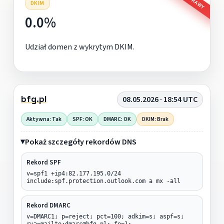
DKIM
0.0%
Udział domen z wykrytym DKIM.
bfg.pl
08.05.2026 · 18:54 UTC
Aktywna: Tak
SPF: OK
DMARC: OK
DKIM: Brak
Pokaż szczegóły rekordów DNS
Rekord SPF
v=spf1 +ip4:82.177.195.0/24
include:spf.protection.outlook.com a mx -all
Rekord DMARC
v=DMARC1; p=reject; pct=100; adkim=s; aspf=s;
rua=mailto:dmarc@bfg.pl; fo=1;