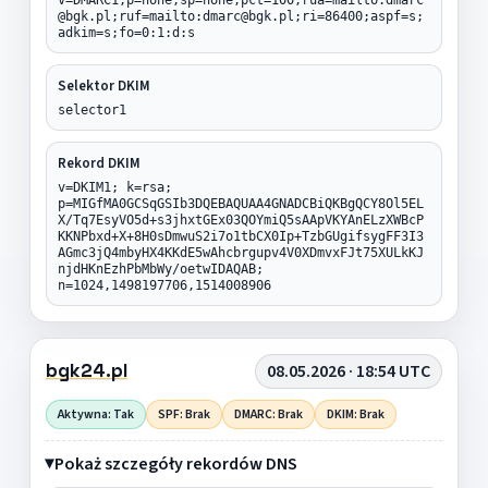
@bgk.pl;ruf=mailto:dmarc@bgk.pl;ri=86400;aspf=s;
adkim=s;fo=0:1:d:s
Selektor DKIM
selector1
Rekord DKIM
v=DKIM1; k=rsa;
p=MIGfMA0GCSqGSIb3DQEBAQUAA4GNADCBiQKBgQCY8Ol5EL
X/Tq7EsyVO5d+s3jhxtGEx03QOYmiQ5sAApVKYAnELzXWBcP
KKNPbxd+X+8H0sDmwuS2i7o1tbCX0Ip+TzbGUgifsygFF3I3
AGmc3jQ4mbyHX4KKdE5wAhcbrgupv4V0XDmvxFJt75XULkKJ
njdHKnEzhPbMbWy/oetwIDAQAB;
n=1024,1498197706,1514008906
bgk24.pl
08.05.2026 · 18:54 UTC
Aktywna: Tak
SPF: Brak
DMARC: Brak
DKIM: Brak
Pokaż szczegóły rekordów DNS