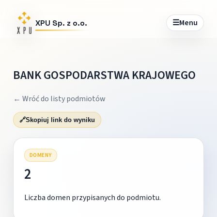
☰
Menu
XPU Sp. z o.o.
BANK GOSPODARSTWA KRAJOWEGO
← Wróć do listy podmiotów
🔗
Skopiuj link do wyniku
DOMENY
2
Liczba domen przypisanych do podmiotu.