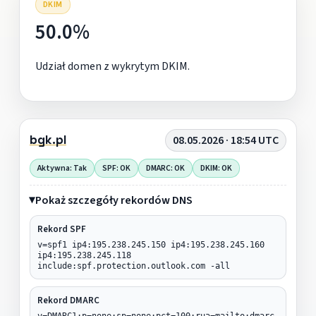
DKIM
50.0%
Udział domen z wykrytym DKIM.
bgk.pl
08.05.2026 · 18:54 UTC
Aktywna: Tak
SPF: OK
DMARC: OK
DKIM: OK
Pokaż szczegóły rekordów DNS
Rekord SPF
v=spf1 ip4:195.238.245.150 ip4:195.238.245.160
ip4:195.238.245.118
include:spf.protection.outlook.com -all
Rekord DMARC
v=DMARC1;p=none;sp=none;pct=100;rua=mailto:dmarc