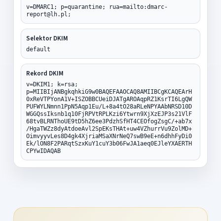
v=DMARC1; p=quarantine; rua=mailto:dmarc-
report@lh.pl;
Selektor DKIM
default
Rekord DKIM
v=DKIM1; k=rsa;
p=MIIBIjANBgkqhkiG9w0BAQEFAAOCAQ8AMIIBCgKCAQEArH
0xReVTPYonA1V+ISZOBBCUeiDJATgAROAqpRZ1KsrTI6LgQW
PUFWYLNmnn1PpN5Aqp1Eu/L+8a4tO28aRLeNPYAAbNRSD10D
WGGQssIksnb1q10FjRPVtRPLKzi6Ytwrn9XjXzEJP3s21VlF
68tvBLRNThoUE9tD5hZ6ee3PdzhSfHT4CEOfogZsgC/+ab7x
/HgaTWZz8dyAtdoeAvl2SpEKsTHAt+uw4VZhurrVu9ZolMD+
OimvyyvLes8D4gk4XjriaMSaXNrNeQ7swB9eE+n6dhhFyDi0
Ek/lON8F2PARqtSzxKuY1cuY3b06FwJA1aeq0EJleYXAERTH
CPYwIDAQAB