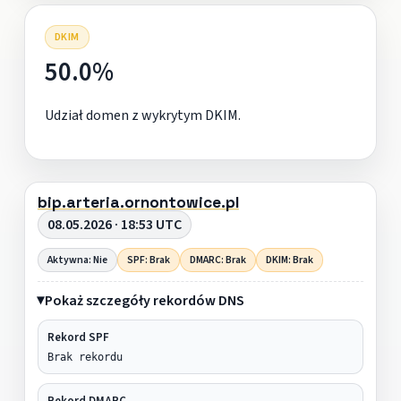
DKIM
50.0%
Udział domen z wykrytym DKIM.
bip.arteria.ornontowice.pl
08.05.2026 · 18:53 UTC
Aktywna: Nie
SPF: Brak
DMARC: Brak
DKIM: Brak
Pokaż szczegóły rekordów DNS
Rekord SPF
Brak rekordu
Rekord DMARC