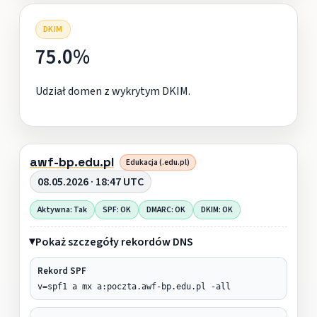
DKIM
75.0%
Udział domen z wykrytym DKIM.
awf-bp.edu.pl
Edukacja (.edu.pl)
08.05.2026 · 18:47 UTC
Aktywna: Tak
SPF: OK
DMARC: OK
DKIM: OK
Pokaż szczegóły rekordów DNS
Rekord SPF
v=spf1 a mx a:poczta.awf-bp.edu.pl -all