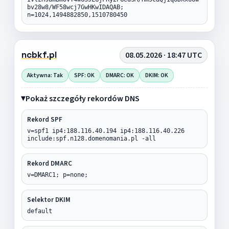
bv28w8/WF58wcj7GwHKwIDAQAB;
n=1024,1494882850,1510780450
ncbkf.pl
08.05.2026 · 18:47 UTC
Aktywna: Tak
SPF: OK
DMARC: OK
DKIM: OK
Pokaż szczegóły rekordów DNS
Rekord SPF
v=spf1 ip4:188.116.40.194 ip4:188.116.40.226
include:spf.n128.domenomania.pl -all
Rekord DMARC
v=DMARC1; p=none;
Selektor DKIM
default