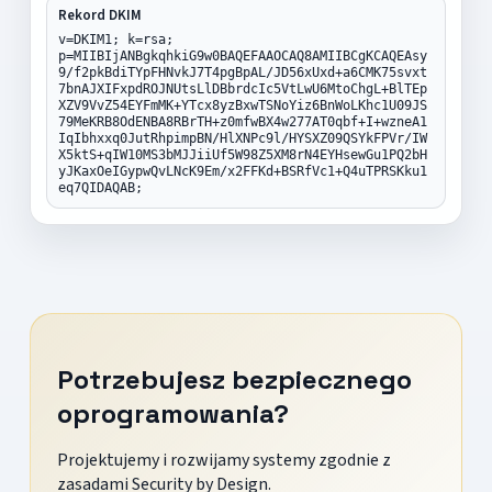
Rekord DKIM
v=DKIM1; k=rsa;
p=MIIBIjANBgkqhkiG9w0BAQEFAAOCAQ8AMIIBCgKCAQEAsy
9/f2pkBdiTYpFHNvkJ7T4pgBpAL/JD56xUxd+a6CMK75svxt
7bnAJXIFxpdROJNUtsLlDBbrdcIc5VtLwU6MtoChgL+BlTEp
XZV9VvZ54EYFmMK+YTcx8yzBxwTSNoYiz6BnWoLKhc1U09JS
79MeKRB8OdENBA8RBrTH+z0mfwBX4w277AT0qbf+I+wzneA1
IqIbhxxq0JutRhpimpBN/HlXNPc9l/HYSXZ09QSYkFPVr/IW
X5ktS+qIW10MS3bMJJiiUf5W98Z5XM8rN4EYHsewGu1PQ2bH
yJKaxOeIGypwQvLNcK9Em/x2FFKd+BSRfVc1+Q4uTPRSKku1
eq7QIDAQAB;
Potrzebujesz bezpiecznego
oprogramowania?
Projektujemy i rozwijamy systemy zgodnie z
zasadami Security by Design.