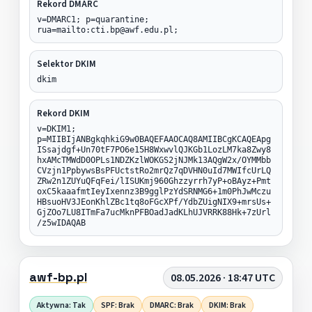
Rekord DMARC
v=DMARC1; p=quarantine;
rua=mailto:cti.bp@awf.edu.pl;
Selektor DKIM
dkim
Rekord DKIM
v=DKIM1;
p=MIIBIjANBgkqhkiG9w0BAQEFAAOCAQ8AMIIBCgKCAQEApg
ISsajdgf+Un70tF7PO6e15H8WxwvlQJKGb1LozLM7ka8Zwy8
hxAMcTMWdD0OPLs1NDZKzlWOKGS2jNJMk13AQgW2x/OYMMbb
CVzjn1PpbywsBsPFUctstRo2mrQz7qDVHN0uId7MWIfcUrLQ
ZRw2n1ZUYuQFqFei/lISUKmj960Ghzzyrrh7yP+oBAyz+Pmt
oxC5kaaafmtIeyIxennz3B9gglPzYdSRNMG6+1m0PhJwMczu
HBsuoHV3JEonKhlZBc1tq8oFGcXPf/YdbZUigNIX9+mrsUs+
GjZOo7LU8ITmFa7ucMknPFBOadJadKLhUJVRRK88Hk+7zUrl
/z5wIDAQAB
awf-bp.pl
08.05.2026 · 18:47 UTC
Aktywna: Tak
SPF: Brak
DMARC: Brak
DKIM: Brak