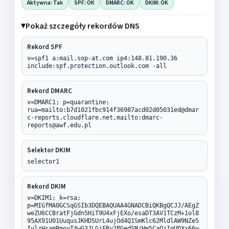
Aktywna: Tak
SPF: OK
DMARC: OK
DKIM: OK
Pokaż szczegóły rekordów DNS
Rekord SPF
v=spf1 a:mail.sop-at.com ip4:148.81.190.36
include:spf.protection.outlook.com -all
Rekord DMARC
v=DMARC1; p=quarantine;
rua=mailto:b7d1021fbc914f36987acd02d05031ed@dmar
c-reports.cloudflare.net,mailto:dmarc-
reports@awf.edu.pl
Selektor DKIM
selector1
Rekord DKIM
v=DKIM1; k=rsa;
p=MIGfMA0GCSqGSIb3DQEBAQUAA4GNADCBiQKBgQCJJ/AEgZ
weZU6CCBratFjGdn5HiT9U4xFjEXo/esaDT3AV1TCzM+1ol8
95AX91U01UuqusJKHDSUrL4ujOd4Q1SmKlc62MldlAW9NZe5
IvlzHsamBmovT4wG3JLGjFRy2PGedSM/Hm5CaQjIqUDXx66w