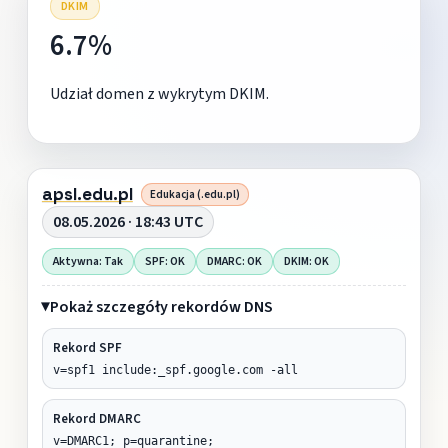
DKIM
6.7%
Udział domen z wykrytym DKIM.
apsl.edu.pl
Edukacja (.edu.pl)
08.05.2026 · 18:43 UTC
Aktywna: Tak
SPF: OK
DMARC: OK
DKIM: OK
Pokaż szczegóły rekordów DNS
Rekord SPF
v=spf1 include:_spf.google.com -all
Rekord DMARC
v=DMARC1; p=quarantine;