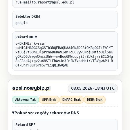
rua=mailto:raport@apsl.edu.pl
Selektor DKIM
google
Rekord DKIM
v=DKIM1; k=rsa;
p=MIGfMA0GCSqGSIb3DQEBAQUAA4GNADCBiQKBgQCIiEh1YT
xzO6jVt6OnLJlprPn6DKRW9IemTcL63ywENojRMtioULl5eK
gORsD6UrwpWDnccUhA++mvBou6KWuupjSJrZUktj/rEC1G4g
8pF8kdAjxgv2a48SItFhWvJe3fnfN7VpdMkirVTRVgwAPH+B
OTkUnrFuuY6Ps5/YLigQIDAQAB
apsl.nowybip.pl
08.05.2026 · 18:43 UTC
Aktywna: Tak
SPF: Brak
DMARC: Brak
DKIM: Brak
Pokaż szczegóły rekordów DNS
Rekord SPF