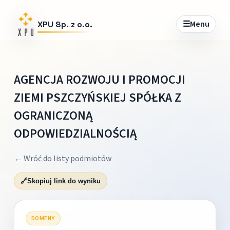
☰
Menu
XPU Sp. z o.o.
AGENCJA ROZWOJU I PROMOCJI
ZIEMI PSZCZYŃSKIEJ SPÓŁKA Z
OGRANICZONĄ
ODPOWIEDZIALNOŚCIĄ
← Wróć do listy podmiotów
🔗
Skopiuj link do wyniku
DOMENY