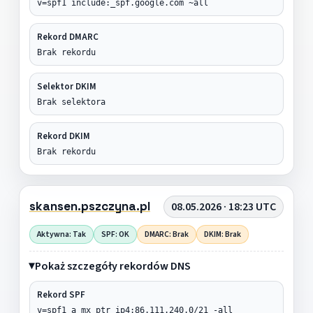
v=spf1 include:_spf.google.com ~all
Rekord DMARC
Brak rekordu
Selektor DKIM
Brak selektora
Rekord DKIM
Brak rekordu
skansen.pszczyna.pl
08.05.2026 · 18:23 UTC
Aktywna: Tak
SPF: OK
DMARC: Brak
DKIM: Brak
Pokaż szczegóły rekordów DNS
Rekord SPF
v=spf1 a mx ptr ip4:86.111.240.0/21 -all