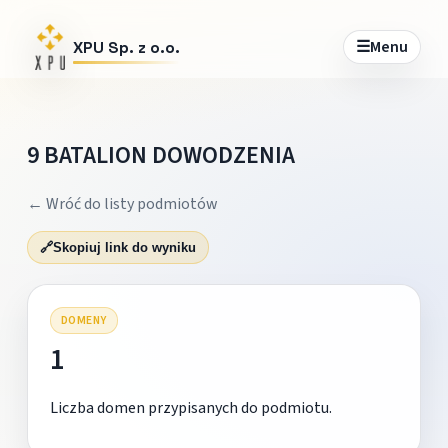
☰
Menu
XPU Sp. z o.o.
9 BATALION DOWODZENIA
← Wróć do listy podmiotów
🔗
Skopiuj link do wyniku
DOMENY
1
Liczba domen przypisanych do podmiotu.