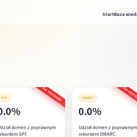
Start
Baza wied
DO POPRAWY
DO POP
SPF
DMARC
0.0%
0.0%
Udział domen z poprawnym
Udział domen z poprawnym
ekordem SPF.
rekordem DMARC.