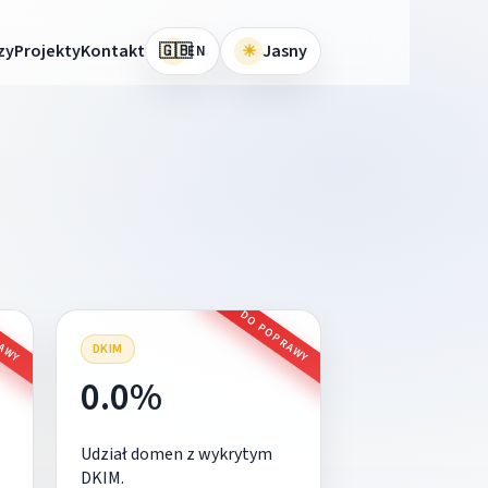
🇬🇧
zy
Projekty
Kontakt
☀
Jasny
EN
RAWY
DO POPRAWY
DKIM
0.0%
Udział domen z wykrytym
DKIM.