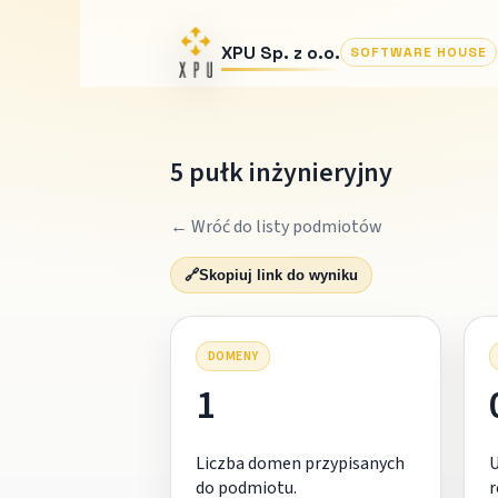
XPU Sp. z o.o.
SOFTWARE HOUSE
5 pułk inżynieryjny
← Wróć do listy podmiotów
🔗
Skopiuj link do wyniku
DOMENY
1
Liczba domen przypisanych
do podmiotu.
r