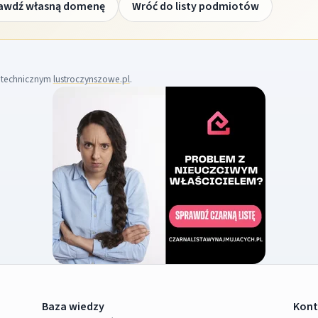
awdź własną domenę
Wróć do listy podmiotów
m technicznym
lustroczynszowe.pl
.
Baza wiedzy
Kont